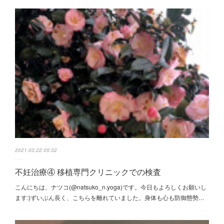
2021.03.22 05:32
不妊治療④ 移植専門クリニックでの検査
こんにちは、ナツコ(@natsuko_n.yoga)です。今日もよろしくお願いし
ます:)ずいぶん長く、こちらを離れていました。身体も心も防御態勢…