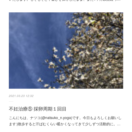
2021.03.23 12:32
不妊治療⑤ 採卵周期１回目
こんにちは、ナツコ(@natsuko_n.yoga)です。今日もよろしくお願いし
ます:)散歩すると汗ばむくらい暖かくなってきて少しずつ活動的に。…